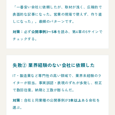
「一番安い会社に依頼したが、取材が浅く、広報的で
表面的な記事になった。営業の現場で使えず、作り直
しになった」。最頻のパターンです。
対策：
必ず
公開事例3〜5本
を読み、第4章の5サインで
チェックする。
失敗② 業界経験のない会社に依頼した
IT・製造業など専門性の高い領域で、業界未経験のラ
イターが担当。事実誤認・表現のずれが多発し、校正
で数回往復。納期と工数が膨らんだ。
対策：
自社と同業種の公開事例が
3本以上
ある会社を
選ぶ。