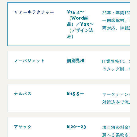
⭐ アーキテクチャー
¥15.4〜
25年・年間15
（Word納
ー同席取材、IT・
品）／¥23〜
両対応、継続運
（デザイン込
み）
ノーバジェット
個別見積
IT業界特化。プ
のタッグ制。年間
ナルバス
¥15.5〜
マーケティング視
対策込みで流入
アサック
¥20〜23
項目別の料金体
選べる柔軟さ。