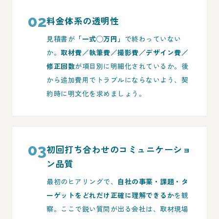
02
料金体系の透明性
見積書が
「一式◯万円」
で終わっていない
か。
取材費／執筆費／撮影費／デザイン費／
修正回数
が項目別に明細化されているか。後
から追加費用でトラブルにならないよう、契
約時に明文化を求めましょう。
03
初回打ち合わせのコミュニケーショ
ン品質
最初のヒアリングで、
自社の事業・課題・タ
ーゲットをどれだけ正確に理解できるか
を観
察。ここで鋭い質問が出る会社は、取材現場