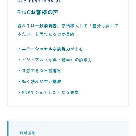
B2C TESTIMONIAL
BtoCお客様の声
読み手は
一般消費者
。感情移入して「自分も試して
みたい」と思わせるのが目的。
・
エモーショナルな表現力
が中心
・ビジュアル（写真・動画）の訴求力
・共感できる日常描写
・短く読みやすい構成
・SNSでシェアしたくなる要素
判断基準