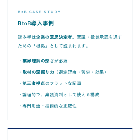
B2B CASE STUDY
BtoB導入事例
読み手は
企業の意思決定者
。稟議・役員承認を通す
ための「根拠」として読まれます。
・
業界理解の深さ
が必須
・
取材の深掘り力
（選定理由・苦労・効果）
・
第三者視点
のフラットな記事
・論理的で、稟議資料として使える構成
・専門用語・技術的な正確性