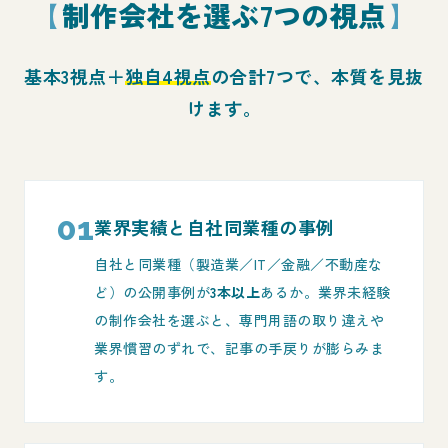
制作会社を選ぶ7つの視点
基本3視点＋
独自4視点
の合計7つで、本質を見抜
けます。
01
業界実績と自社同業種の事例
自社と同業種（製造業／IT／金融／不動産な
ど）の公開事例が
3本以上
あるか。業界未経験
の制作会社を選ぶと、専門用語の取り違えや
業界慣習のずれで、記事の手戻りが膨らみま
す。