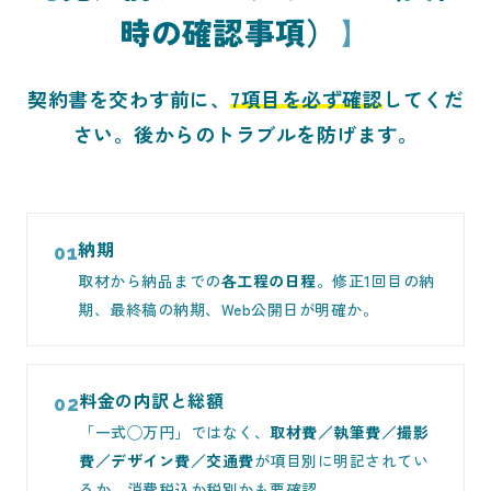
時の確認事項）
契約書を交わす前に、
7項目を必ず確認
してくだ
さい。後からのトラブルを防げます。
納期
01
取材から納品までの
各工程の日程
。修正1回目の納
期、最終稿の納期、Web公開日が明確か。
料金の内訳と総額
02
「一式◯万円」ではなく、
取材費／執筆費／撮影
費／デザイン費／交通費
が項目別に明記されてい
るか。消費税込か税別かも要確認。